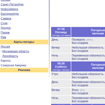
Санкт-Петербург
Новосибирск
Екатеринбург
Самара
Сочи
Лондон
07.08
Погодные
Пятница
Париж
явления
погода сегодня
Рим
День
Пасмурно.
(96%)
Карты погоды:
Без осадков.
Россия
Вечер
Небольшая облачность.
Без осадков.
-
Московская область
Ночь
Переменная облачност
-
Ленобласть
Без осадков.
Европа
08.08
Погодные
Северная Америка
Суббота
явления
Реклама
погода завтра
Утро
Небольшая облачность.
Без осадков.
День
Переменная облачност
Без осадков.
Вечер
Ясно.
(8%)
Без осадков.
Ночь
Переменная облачност
Без осадков.