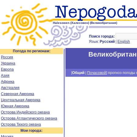
Halesowen (Халесовен) (Великобритания)
Поиск города:
Язык:
Русский
|
English
Погода по регионам:
Великобритан
Россия
Украина
Европа
[
Общий
|
Почасовой
] прогноз погоды н
Азия
Африка
Австралия
Северная Америка
Центральная Америка
Южная Америка
Острова Индийского океана
Острова Атлантического океана
Острова Тихого океана
Мои города:
Москва