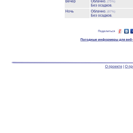
Вечер
Облачно.
(75%)
Без осадков.
Ночь
Облачно.
(87%)
Без осадков.
Поделиться
Погодные информеры для веб-м
О проекте
|
О пр