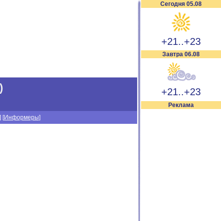
Сегодня 05.08
+21..+23
Завтра 06.08
)
+21..+23
Реклама
] [
Информеры
]