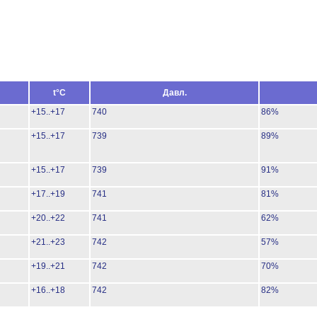
t°C
Давл.
+15..+17
740
86%
+15..+17
739
89%
+15..+17
739
91%
+17..+19
741
81%
+20..+22
741
62%
+21..+23
742
57%
+19..+21
742
70%
+16..+18
742
82%