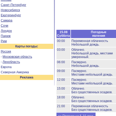
Санкт-Петербург
Новосибирск
Екатеринбург
Самара
Сочи
Лондон
15.08
Погодные
Суббота
явления
Париж
00:00
Переменная облачность
Рим
Небольшой дождь.
Карты погоды:
03:00
Облачно.
Россия
Небольшой дождь, местами
-
Московская область
умеренный.
-
Ленобласть
06:00
Пасмурно.
Небольшой дождь.
Европа
09:00
Пасмурно.
Северная Америка
Местами небольшой дождь.
Реклама
12:00
Пасмурно.
Местами небольшой дождь.
15:00
Облачно.
Без существенных осадков.
18:00
Облачно.
Без существенных осадков.
21:00
Переменная облачность
Без существенных осадков.