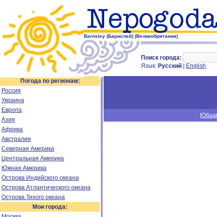
Barnsley (Барнслей) (Великобритания)
Поиск города:
Язык:
Русский
|
English
Погода по регионам:
Россия
Украина
Европа
[
Общи
Азия
Африка
Австралия
Северная Америка
Центральная Америка
Южная Америка
Острова Индийского океана
Острова Атлантического океана
Острова Тихого океана
Мои города:
Москва