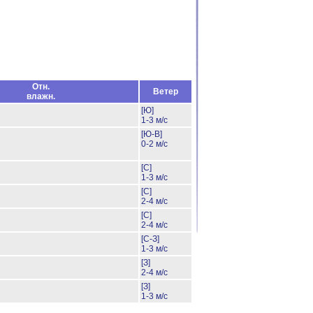
Отн.
Ветер
влажн.
[Ю]
1-3 м/с
[Ю-В]
0-2 м/с
[С]
1-3 м/с
[С]
2-4 м/с
[С]
2-4 м/с
[С-З]
1-3 м/с
[З]
2-4 м/с
[З]
1-3 м/с