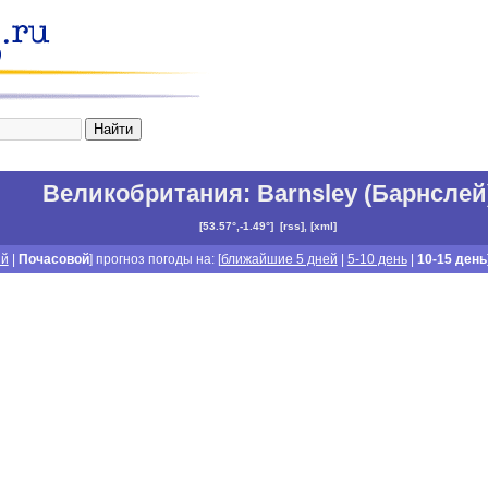
Великобритания
:
Barnsley (Барнслей
[
53.57°,-1.49°
]
[
rss
], [
xml
]
й
|
Почасовой
] прогноз погоды на: [
ближайшие 5 дней
|
5-10 день
|
10-15 день