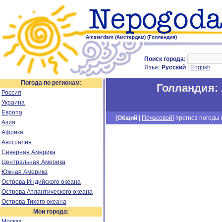
Amsterdam (Амстердам) (Голландия)
Поиск города:
Язык:
Русский
|
English
Погода по регионам:
Голландия
:
Россия
Украина
Европа
[
Общий
|
Почасовой
] прогноз погоды н
Азия
Африка
Австралия
Северная Америка
Центральная Америка
Южная Америка
Острова Индийского океана
Острова Атлантического океана
Острова Тихого океана
Мои города:
Москва