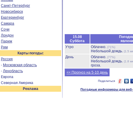
Санкт-Петербург
Новосибирск
Екатеринбург
Самара
Сочи
Лондон
15.08
Погодн
Суббота
явлен
Париж
Утро
Облачно.
Рим
(71%)
Небольшой дождь.
(1.5 м
Карты погоды:
День
Облачно.
(77%)
Россия
Небольшой дождь.
(1.8 м
-
Московская область
гроза.
-
Ленобласть
<< Прогноз на 5-10 день
Европа
Поделиться
Северная Америка
Реклама
Погодные информеры для веб-м