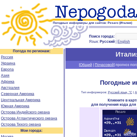
Погодные информеры для сайтов: Pesaro (Италия)
Поиск города:
Язык:
Русский
|
English
Погода по регионам:
Итали
Россия
Украина
[
Общий
|
Почасовой
] прогноз пог
Европа
Азия
Погодные и
Африка
Австралия
Тип информеров:
Русский язык, °C
|
А
Северная Америка
Центральная Америка
Кликните в кар
для получения кода для
Южная Америка
Острова Индийского океана
Острова Атлантического океана
Острова Тихого океана
Мои города:
Москва