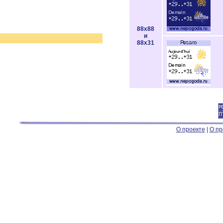
88x88
и
88x31
О проекте
|
О пр