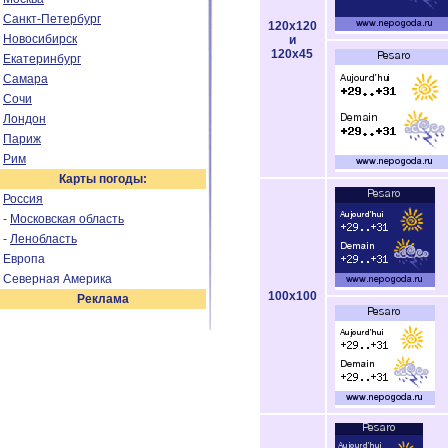
Санкт-Петербург
120x120
Новосибирск
и
120x45
Екатеринбург
Самара
Сочи
Лондон
Париж
Рим
Карты погоды:
Россия
-
Московская область
-
Ленобласть
Европа
Северная Америка
100x100
Реклама