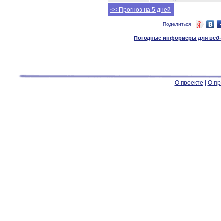
<< Прогноз на 5 дней
Поделиться
Погодные информеры для веб-м
О проекте
|
О пр