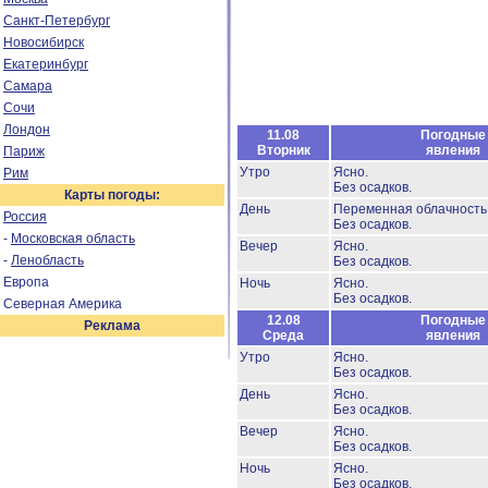
Санкт-Петербург
Новосибирск
Екатеринбург
Самара
Сочи
Лондон
11.08
Погодные
Вторник
явления
Париж
Утро
Ясно.
Рим
Без осадков.
Карты погоды:
День
Переменная облачность
Россия
Без осадков.
-
Московская область
Вечер
Ясно.
-
Ленобласть
Без осадков.
Европа
Ночь
Ясно.
Без осадков.
Северная Америка
12.08
Погодные
Реклама
Среда
явления
Утро
Ясно.
Без осадков.
День
Ясно.
Без осадков.
Вечер
Ясно.
Без осадков.
Ночь
Ясно.
Без осадков.