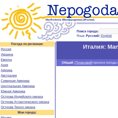
Manfredonia (Манфрэдониа) (Италия)
Поиск города:
Язык:
Русский
|
English
Погода по регионам:
Италия
:
Man
Россия
Украина
Европа
[
Общий
|
Почасовой
] прогноз погоды н
Азия
Африка
Австралия
Северная Америка
Центральная Америка
Южная Америка
Острова Индийского океана
Острова Атлантического океана
Острова Тихого океана
Мои города:
Москва