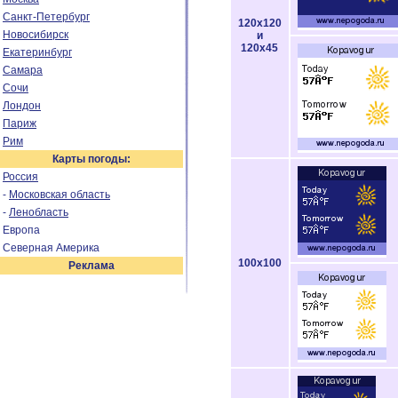
Санкт-Петербург
120x120
Новосибирск
и
120x45
Екатеринбург
Самара
Сочи
Лондон
Париж
Рим
Карты погоды:
Россия
-
Московская область
-
Ленобласть
Европа
Северная Америка
100x100
Реклама