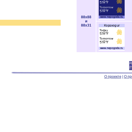
88x88
и
88x31
О проекте
|
О пр