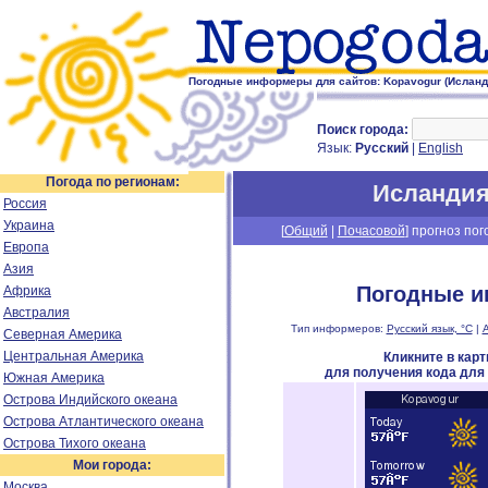
Погодные информеры для сайтов: Kopavogur (Исланд
Поиск города:
Язык:
Русский
|
English
Погода по регионам:
Исланди
Россия
Украина
[
Общий
|
Почасовой
] прогноз пог
Европа
Азия
Погодные и
Африка
Австралия
Тип информеров:
Русский язык, °C
|
А
Северная Америка
Центральная Америка
Кликните в кар
для получения кода для
Южная Америка
Острова Индийского океана
Острова Атлантического океана
Острова Тихого океана
Мои города:
Москва