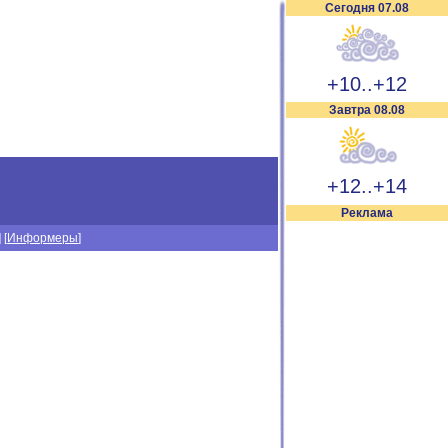
Сегодня 07.08
+10..+12
Завтра 08.08
+12..+14
Реклама
] [
Информеры
]