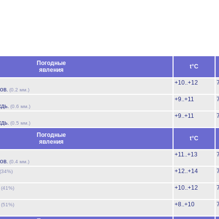
Погодные
t°C
явления
+10..+12
ов.
(0.2 мм.)
+9..+11
ждь.
(0.6 мм.)
+9..+11
ждь.
(0.5 мм.)
Погодные
t°C
явления
+11..+13
ов.
(0.4 мм.)
+12..+14
(34%)
ь
+10..+12
(41%)
ь
+8..+10
(51%)