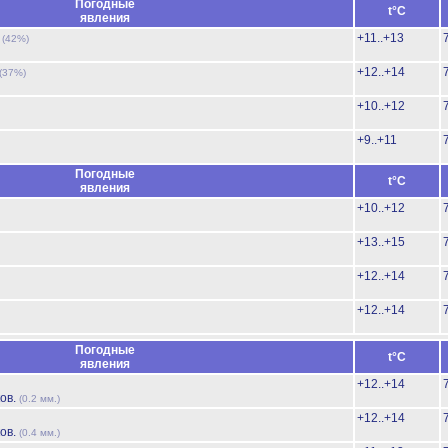
Погодные
t°C
явления
ь
+11..+13
(42%)
+12..+14
(37%)
+10..+12
+9..+11
Погодные
t°C
явления
+10..+12
+13..+15
+12..+14
+12..+14
Погодные
t°C
явления
+12..+14
ов.
(0.2 мм.)
+12..+14
ов.
(0.4 мм.)