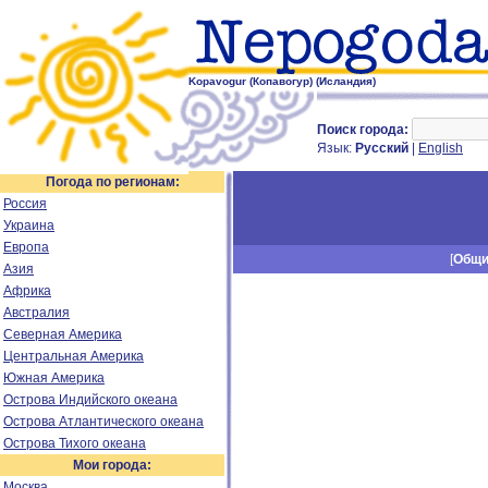
Kopavogur (Копавогур) (Исландия)
Поиск города:
Язык:
Русский
|
English
Погода по регионам:
Россия
Украина
Европа
[
Общ
Азия
Африка
Австралия
Северная Америка
Центральная Америка
Южная Америка
Острова Индийского океана
Острова Атлантического океана
Острова Тихого океана
Мои города:
Москва