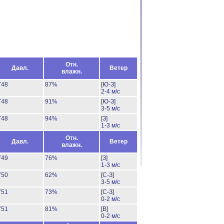
Отн.
Давл.
Ветер
влажн.
748
87%
[Ю-З]
2-4 м/с
748
91%
[Ю-З]
3-5 м/с
748
94%
[З]
1-3 м/с
Отн.
Давл.
Ветер
влажн.
749
76%
[З]
1-3 м/с
750
62%
[С-З]
3-5 м/с
751
73%
[С-З]
0-2 м/с
751
81%
[В]
0-2 м/с