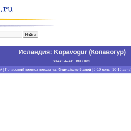
Исландия
:
Kopavogur (Копавогур)
[
64.12°,-21.92°
]
[
rss
], [
xml
]
ий
|
Почасовой
] прогноз погоды на: [
ближайшие 5 дней
|
5-10 день
|
10-15 день