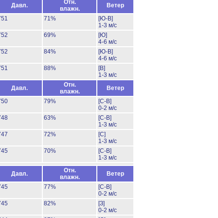
Отн.
Давл.
Ветер
влажн.
751
71%
[Ю-В]
1-3 м/с
752
69%
[Ю]
4-6 м/с
752
84%
[Ю-В]
4-6 м/с
751
88%
[В]
1-3 м/с
Отн.
Давл.
Ветер
влажн.
750
79%
[С-В]
0-2 м/с
748
63%
[С-В]
1-3 м/с
747
72%
[С]
1-3 м/с
745
70%
[С-В]
1-3 м/с
Отн.
Давл.
Ветер
влажн.
745
77%
[С-В]
0-2 м/с
745
82%
[З]
0-2 м/с