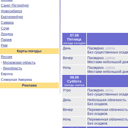
Санкт-Петербург
Новосибирск
Екатеринбург
Самара
Сочи
Лондон
07.08
Пятница
Париж
погода сегодня
Рим
День
Пасмурно.
(100%)
Карты погоды:
Без существенных осадк
Россия
Вечер
Пасмурно.
(100%)
Местами небольшой до
-
Московская область
Ночь
Пасмурно.
-
Ленобласть
(100%)
Местами небольшой до
Европа
08.08
Северная Америка
Суббота
Реклама
погода завтра
Утро
Пасмурно.
(92%)
Без существенных осадк
День
Небольшая облачность.
Без осадков.
Вечер
Переменная облачност
Без осадков.
Ночь
Переменная облачност
Без осадков.