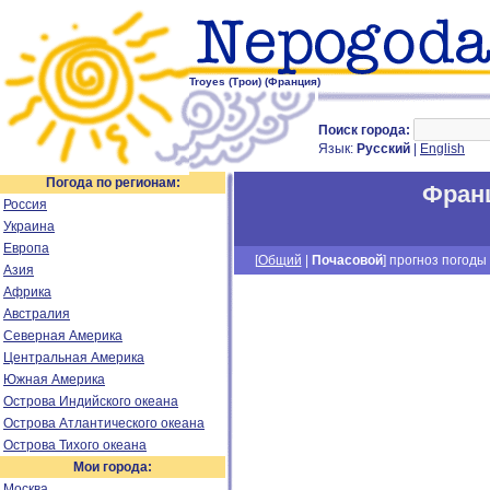
Troyes (Трои) (Франция)
Поиск города:
Язык:
Русский
|
English
Погода по регионам:
Фран
Россия
Украина
Европа
[
Общий
|
Почасовой
] прогноз погоды 
Азия
Африка
Австралия
Северная Америка
Центральная Америка
Южная Америка
Острова Индийского океана
Острова Атлантического океана
Острова Тихого океана
Мои города:
Москва