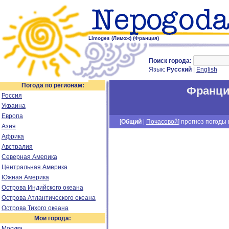
Limoges (Лимож) (Франция)
Поиск города:
Язык:
Русский
|
English
Погода по регионам:
Франц
Россия
Украина
Европа
[
Общий
|
Почасовой
] прогноз погоды н
Азия
Африка
Австралия
Северная Америка
Центральная Америка
Южная Америка
Острова Индийского океана
Острова Атлантического океана
Острова Тихого океана
Мои города:
Москва