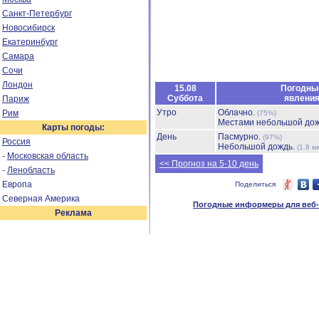
Санкт-Петербург
Новосибирск
Екатеринбург
Самара
Сочи
Лондон
15.08
Погодны
Суббота
явлени
Париж
Утро
Облачно.
Рим
(75%)
Местами небольшой до
Карты погоды:
День
Пасмурно.
(97%)
Россия
Небольшой дождь.
(1.8 м
-
Московская область
<< Прогноз на 5-10 день
-
Ленобласть
Европа
Поделиться
Северная Америка
Погодные информеры для веб-м
Реклама