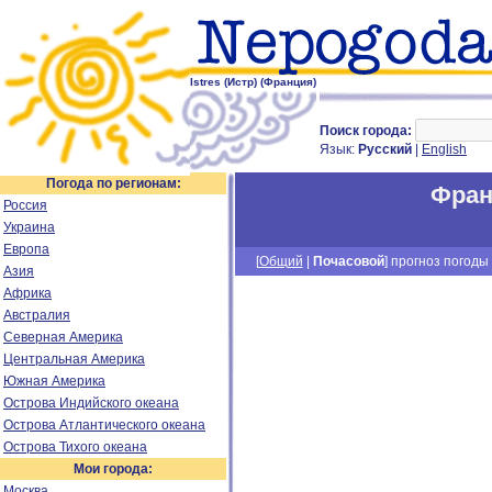
Istres (Истр) (Франция)
Поиск города:
Язык:
Русский
|
English
Погода по регионам:
Фран
Россия
Украина
Европа
[
Общий
|
Почасовой
] прогноз погоды 
Азия
Африка
Австралия
Северная Америка
Центральная Америка
Южная Америка
Острова Индийского океана
Острова Атлантического океана
Острова Тихого океана
Мои города:
Москва