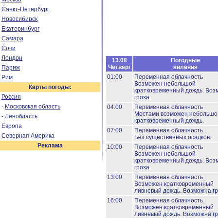
Санкт-Петербург
Новосибирск
Екатеринбург
Самара
Сочи
Лондон
13.08
Погодные
Четверг
явления
Париж
01:00
Переменная облачность
Рим
Возможен небольшой
Карты погоды:
кратковременный дождь.
Воз
Россия
гроза.
-
Московская область
04:00
Переменная облачность
Местами возможен небольшо
-
Ленобласть
кратковременный дождь.
Европа
07:00
Переменная облачность
Северная Америка
Без существенных осадков.
Реклама
10:00
Переменная облачность
Возможен небольшой
кратковременный дождь.
Воз
гроза.
13:00
Переменная облачность
Возможен кратковременный
ливневый дождь.
Возможна гр
16:00
Переменная облачность
Возможен кратковременный
ливневый дождь.
Возможна гр