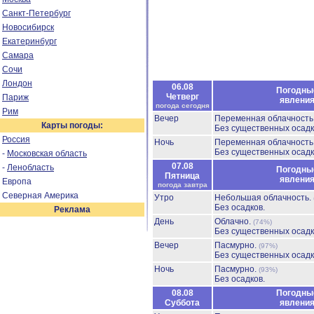
Санкт-Петербург
Новосибирск
Екатеринбург
Самара
Сочи
Лондон
06.08
Погодны
Четверг
Париж
явлени
погода сегодня
Рим
Вечер
Переменная облачност
Карты погоды:
Без существенных осадк
Россия
Ночь
Переменная облачност
Без существенных осадк
-
Московская область
07.08
-
Ленобласть
Погодны
Пятница
явлени
Европа
погода завтра
Северная Америка
Утро
Небольшая облачность.
Без осадков.
Реклама
День
Облачно.
(74%)
Без существенных осадк
Вечер
Пасмурно.
(97%)
Без существенных осадк
Ночь
Пасмурно.
(93%)
Без осадков.
08.08
Погодны
Суббота
явлени