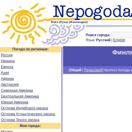
Ruka (Рука) (Финляндия)
Поиск города:
Язык:
Русский
|
English
Погода по регионам:
Финл
Россия
Украина
Европа
[
Общий
|
Почасовой
] прогноз погоды н
Азия
Африка
Австралия
Северная Америка
Центральная Америка
Южная Америка
Острова Индийского океана
Острова Атлантического океана
Острова Тихого океана
Мои города:
Москва