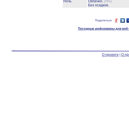
Ночь
Облачно.
(79%)
Без осадков.
Поделиться
Погодные информеры для веб-м
О проекте
|
О пр