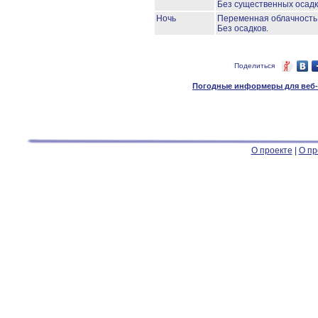
Без существенных осадк
Ночь
Переменная облачност
Без осадков.
Поделиться
Погодные информеры для веб-м
О проекте
|
О пр