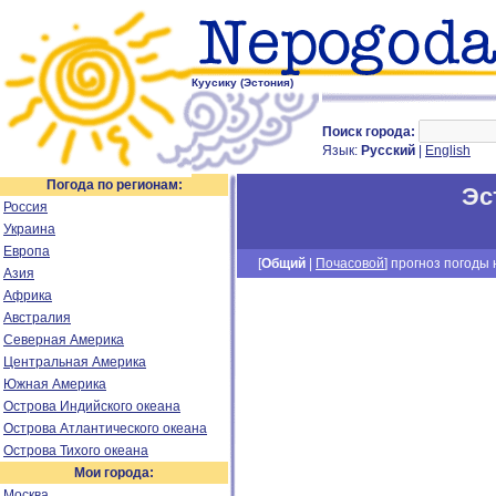
Куусику (Эстония)
Поиск города:
Язык:
Русский
|
English
Погода по регионам:
Эс
Россия
Украина
Европа
[
Общий
|
Почасовой
] прогноз погоды н
Азия
Африка
Австралия
Северная Америка
Центральная Америка
Южная Америка
Острова Индийского океана
Острова Атлантического океана
Острова Тихого океана
Мои города:
Москва