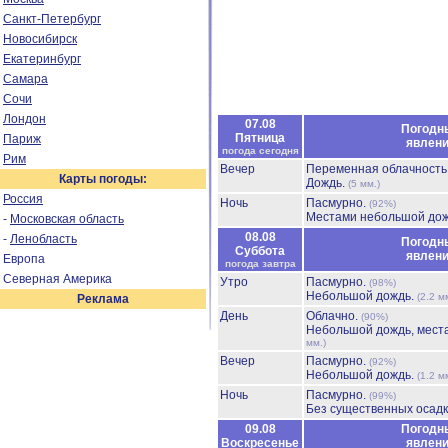
Санкт-Петербург
Новосибирск
Екатеринбург
Самара
Сочи
Лондон
07.08
Погодн
Пятница
Париж
явлен
погода сегодня
Рим
Вечер
Переменная облачност
Карты погоды:
Дождь.
(5 мм.)
Россия
Ночь
Пасмурно.
(92%)
Местами небольшой до
-
Московская область
08.08
-
Ленобласть
Погодн
Суббота
явлен
Европа
погода завтра
Северная Америка
Утро
Пасмурно.
(98%)
Небольшой дождь.
(2.2 м
Реклама
День
Облачно.
(90%)
Небольшой дождь, мест
мм.)
Вечер
Пасмурно.
(92%)
Небольшой дождь.
(1.2 м
Ночь
Пасмурно.
(99%)
Без существенных осадк
09.08
Погодн
Воскресенье
явлен