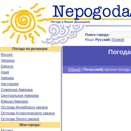
Погода в Варне (Болгария)
Поиск города:
Язык:
Русский
|
English
Погода по регионам:
Погода
Россия
Украина
Европа
[
Общий
|
Почасовой
] прогноз погоды 
Азия
Африка
Австралия
Северная Америка
Центральная Америка
Южная Америка
Острова Индийского океана
Острова Атлантического океана
Острова Тихого океана
Мои города:
Москва