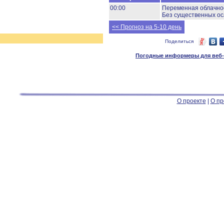
00:00
Переменная облачно
Без существенных ос
<< Прогноз на 5-10 день
Поделиться
Погодные информеры для веб-м
О проекте
|
О пр