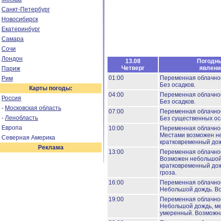
Санкт-Петербург
Новосибирск
Екатеринбург
Самара
Сочи
Лондон
13.08
Погодн
Четверг
явлени
Париж
01:00
Переменная облачно
Рим
Без осадков.
Карты погоды:
04:00
Переменная облачно
Россия
Без осадков.
-
Московская область
07:00
Переменная облачно
-
Ленобласть
Без существенных ос
Европа
10:00
Переменная облачно
Местами возможен н
Северная Америка
кратковременный дож
Реклама
13:00
Переменная облачно
Возможен небольшо
кратковременный дож
гроза.
16:00
Переменная облачно
Небольшой дождь.
Во
19:00
Переменная облачно
Небольшой дождь, м
умеренный.
Возможна