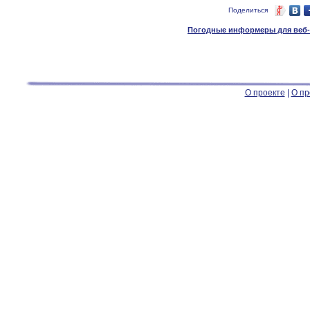
Поделиться
Погодные информеры для веб-м
О проекте
|
О пр