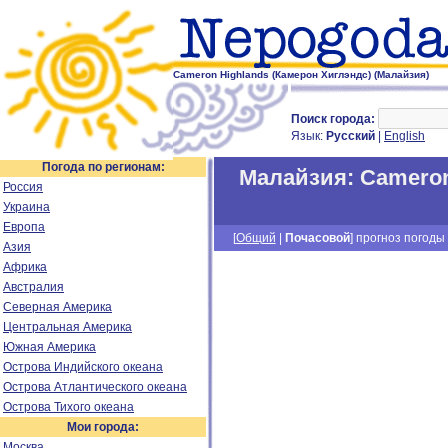
Cameron Highlands (Камерон Хиглэндс) (Малайзия)
Поиск города:
Язык:
Русский
|
English
Погода по регионам:
Малайзия
:
Cameron
Россия
Украина
Европа
[
Общий
|
Почасовой
] прогноз погоды 
Азия
Африка
Австралия
Северная Америка
Центральная Америка
Южная Америка
Острова Индийского океана
Острова Атлантического океана
Острова Тихого океана
Мои города:
Москва