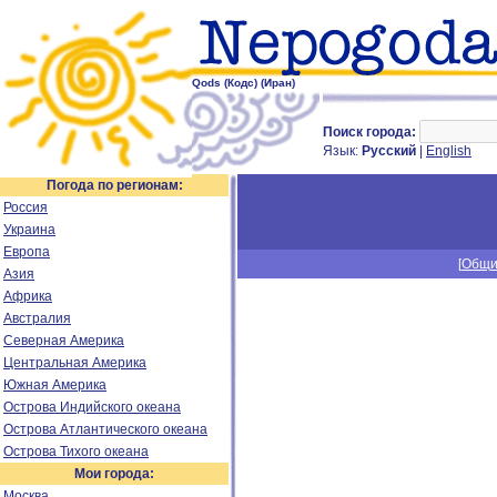
Qods (Кодс) (Иран)
Поиск города:
Язык:
Русский
|
English
Погода по регионам:
Россия
Украина
Европа
[
Общи
Азия
Африка
Австралия
Северная Америка
Центральная Америка
Южная Америка
Острова Индийского океана
Острова Атлантического океана
Острова Тихого океана
Мои города:
Москва