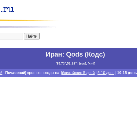
Иран
:
Qods (Кодс)
[
35.73°,51.18°
]
[
rss
], [
xml
]
й
|
Почасовой
] прогноз погоды на: [
ближайшие 5 дней
|
5-10 день
|
10-15 день