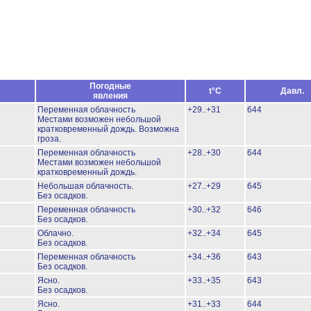
Погодные
t°C
Давл.
явления
Переменная облачность
+29..+31
644
Местами возможен небольшой
кратковременный дождь.
Возможна
гроза.
Переменная облачность
+28..+30
644
Местами возможен небольшой
кратковременный дождь.
Небольшая облачность.
+27..+29
645
Без осадков.
Переменная облачность
+30..+32
646
Без осадков.
Облачно.
+32..+34
645
Без осадков.
Переменная облачность
+34..+36
643
Без осадков.
Ясно.
+33..+35
643
Без осадков.
Ясно.
+31..+33
644