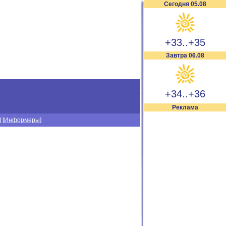
Сегодня 05.08
+33..+35
Завтра 06.08
+34..+36
Реклама
] [
Информеры
]