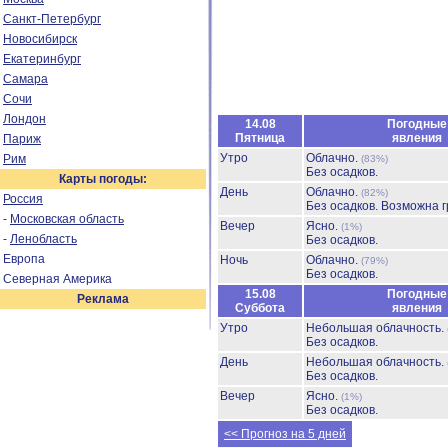
Санкт-Петербург
Новосибирск
Екатеринбург
Самара
Сочи
Лондон
14.08
Погодные
Пятница
явления
Париж
Утро
Облачно.
Рим
(83%)
Без осадков.
Карты погоды:
День
Облачно.
(82%)
Россия
Без осадков.
Возможна г
-
Московская область
Вечер
Ясно.
(1%)
-
Ленобласть
Без осадков.
Европа
Ночь
Облачно.
(79%)
Без осадков.
Северная Америка
15.08
Погодные
Реклама
Суббота
явления
Утро
Небольшая облачность.
Без осадков.
День
Небольшая облачность.
Без осадков.
Вечер
Ясно.
(1%)
Без осадков.
<< Прогноз на 5 дней