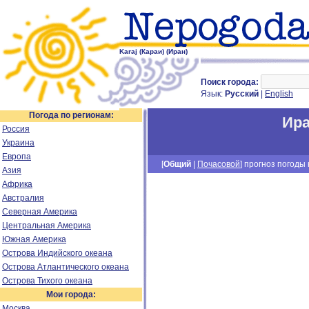
Karaj (Караи) (Иран)
Поиск города:
Язык:
Русский
|
English
Погода по регионам:
Ир
Россия
Украина
Европа
[
Общий
|
Почасовой
] прогноз погоды н
Азия
Африка
Австралия
Северная Америка
Центральная Америка
Южная Америка
Острова Индийского океана
Острова Атлантического океана
Острова Тихого океана
Мои города:
Москва