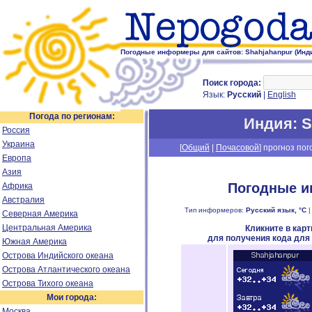
Погодные информеры для сайтов: Shahjahanpur (Инд
Поиск города:
Язык:
Русский
|
English
Погода по регионам:
Индия
: 
Россия
Украина
[
Общий
|
Почасовой
] прогноз пог
Европа
Азия
Погодные и
Африка
Австралия
Тип информеров:
Русский язык, °C
Северная Америка
Центральная Америка
Кликните в кар
для получения кода для
Южная Америка
Острова Индийского океана
Острова Атлантического океана
Острова Тихого океана
Мои города:
Москва