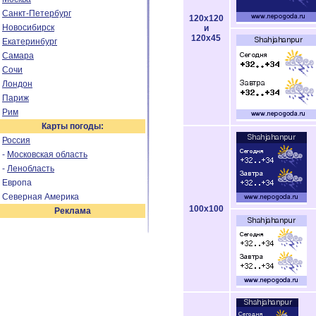
Санкт-Петербург
120x120
Новосибирск
и
120x45
Екатеринбург
Самара
Сочи
Лондон
Париж
Рим
Карты погоды:
Россия
-
Московская область
-
Ленобласть
Европа
Северная Америка
100x100
Реклама