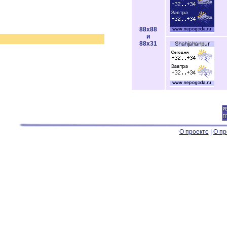
88x88
и
88x31
О проекте
|
О пр