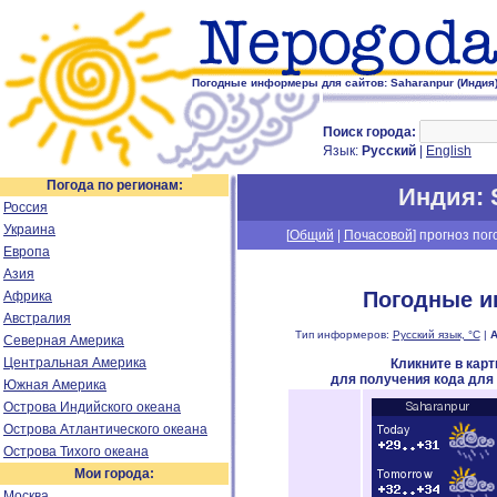
Погодные информеры для сайтов: Saharanpur (Индия
Поиск города:
Язык:
Русский
|
English
Погода по регионам:
Индия
:
Россия
Украина
[
Общий
|
Почасовой
] прогноз пог
Европа
Азия
Погодные и
Африка
Австралия
Тип информеров:
Русский язык, °C
|
А
Северная Америка
Центральная Америка
Кликните в кар
для получения кода для
Южная Америка
Острова Индийского океана
Острова Атлантического океана
Острова Тихого океана
Мои города:
Москва