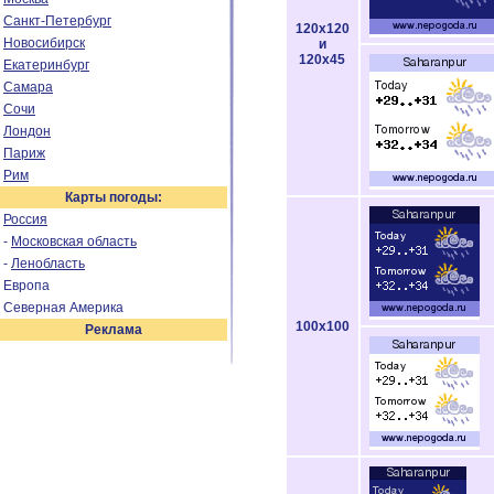
Санкт-Петербург
120x120
Новосибирск
и
120x45
Екатеринбург
Самара
Сочи
Лондон
Париж
Рим
Карты погоды:
Россия
-
Московская область
-
Ленобласть
Европа
Северная Америка
100x100
Реклама