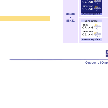
88x88
и
88x31
О проекте
|
О пр