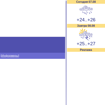
Сегодня 07.08
+24..+26
Завтра 08.08
+25..+27
Реклама
] [
Информеры
]