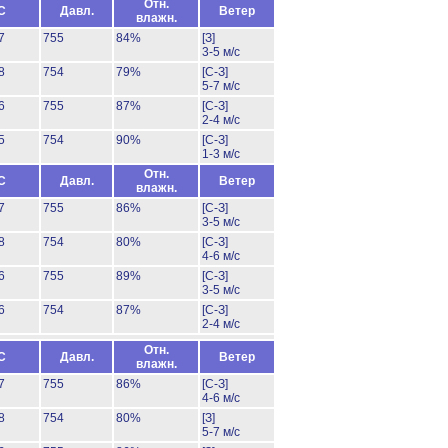
Отн.
C
Давл.
Ветер
влажн.
7
755
84%
[З]
3-5 м/с
8
754
79%
[С-З]
5-7 м/с
6
755
87%
[С-З]
2-4 м/с
5
754
90%
[С-З]
1-3 м/с
Отн.
C
Давл.
Ветер
влажн.
7
755
86%
[С-З]
3-5 м/с
8
754
80%
[С-З]
4-6 м/с
6
755
89%
[С-З]
3-5 м/с
6
754
87%
[С-З]
2-4 м/с
Отн.
C
Давл.
Ветер
влажн.
7
755
86%
[С-З]
4-6 м/с
8
754
80%
[З]
5-7 м/с