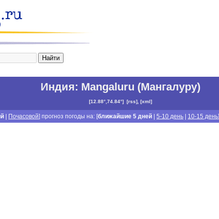
Индия
:
Mangaluru (Мангалуру)
[
12.88°,74.84°
]
[
rss
], [
xml
]
ий
|
Почасовой
] прогноз погоды на: [
ближайшие 5 дней
|
5-10 день
|
10-15 день