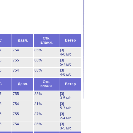
Отн.
C
Давл.
Ветер
влажн.
7
754
85%
[З]
4-6 м/с
6
755
86%
[З]
5-7 м/с
6
754
88%
[З]
4-6 м/с
Отн.
C
Давл.
Ветер
влажн.
7
755
88%
[З]
3-5 м/с
8
754
81%
[З]
5-7 м/с
6
755
87%
[З]
2-4 м/с
6
754
86%
[З]
3-5 м/с