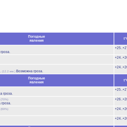
Погодные
t°
явления
+25..+2
гроза.
+24..+2
+24..+2
й.
Возможна гроза.
(12.2 мм.)
Погодные
t°
явления
+25..+2
а гроза.
ь
+26..+2
(70%)
 гроза.
ь
+24..+2
(69%)
+24..+2