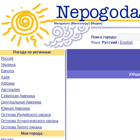
Mangaluru (Мангалуру) (Индия)
Поиск города:
Язык:
Русский
|
English
Погода по регионам:
Россия
Украина
Европа
[
Общ
Азия
Африка
Австралия
Северная Америка
Центральная Америка
Южная Америка
Острова Индийского океана
Острова Атлантического океана
Острова Тихого океана
Мои города:
Москва