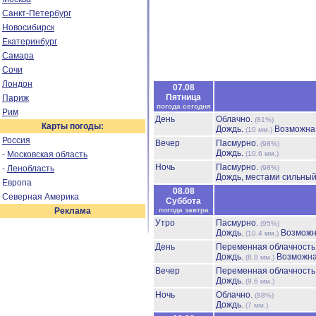
Санкт-Петербург
Новосибирск
Екатеринбург
Самара
Сочи
Лондон
07.08
Пятница
Париж
погода сегодня
Рим
День
Облачно.
(81%)
Карты погоды:
Дождь.
Возможна 
(10 мм.)
Россия
Вечер
Пасмурно.
(98%)
Дождь.
-
Московская область
(10.6 мм.)
Ночь
Пасмурно.
-
Ленобласть
(98%)
Дождь, местами сильны
Европа
08.08
Северная Америка
Суббота
Реклама
погода завтра
Утро
Пасмурно.
(95%)
Дождь.
Возможн
(10.4 мм.)
День
Переменная облачност
Дождь.
Возможна
(8.8 мм.)
Вечер
Переменная облачност
Дождь.
(9.6 мм.)
Ночь
Облачно.
(88%)
Дождь.
(7 мм.)