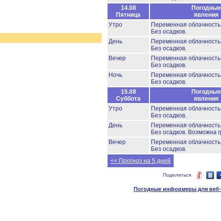
14.08
Погодные
Пятница
явления
Утро
Переменная облачност
Без осадков.
День
Переменная облачност
Без осадков.
Вечер
Переменная облачност
Без осадков.
Ночь
Переменная облачност
Без осадков.
15.08
Погодные
Суббота
явления
Утро
Переменная облачност
Без осадков.
День
Переменная облачност
Без осадков.
Возможна г
Вечер
Переменная облачност
Без осадков.
<< Прогноз на 5 дней
Поделиться
Погодные информеры для веб-м