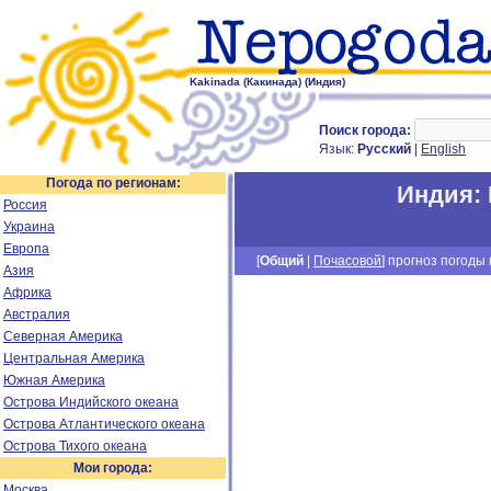
Kakinada (Какинада) (Индия)
Поиск города:
Язык:
Русский
|
English
Погода по регионам:
Индия
:
Россия
Украина
Европа
[
Общий
|
Почасовой
] прогноз погоды н
Азия
Африка
Австралия
Северная Америка
Центральная Америка
Южная Америка
Острова Индийского океана
Острова Атлантического океана
Острова Тихого океана
Мои города:
Москва