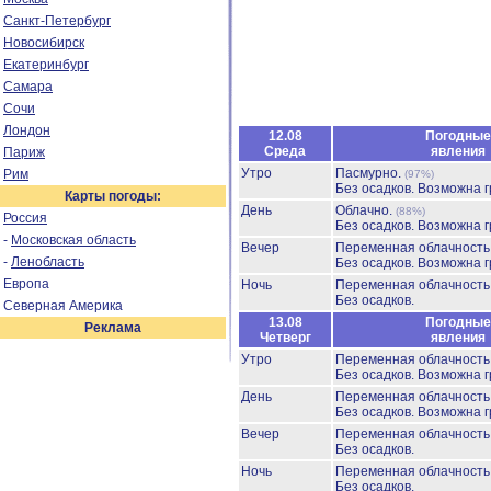
Санкт-Петербург
Новосибирск
Екатеринбург
Самара
Сочи
Лондон
12.08
Погодные
Среда
явления
Париж
Утро
Пасмурно.
Рим
(97%)
Без осадков.
Возможна г
Карты погоды:
День
Облачно.
(88%)
Россия
Без осадков.
Возможна г
-
Московская область
Вечер
Переменная облачност
-
Ленобласть
Без осадков.
Возможна г
Европа
Ночь
Переменная облачност
Без осадков.
Северная Америка
13.08
Погодные
Реклама
Четверг
явления
Утро
Переменная облачност
Без осадков.
Возможна г
День
Переменная облачност
Без осадков.
Возможна г
Вечер
Переменная облачност
Без осадков.
Ночь
Переменная облачност
Без осадков.