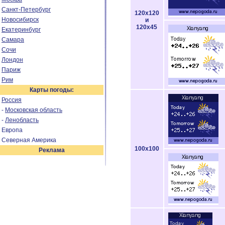
Санкт-Петербург
120x120
Новосибирск
и
120x45
Екатеринбург
Самара
Сочи
Лондон
Париж
Рим
Карты погоды:
Россия
-
Московская область
-
Ленобласть
Европа
Северная Америка
100x100
Реклама