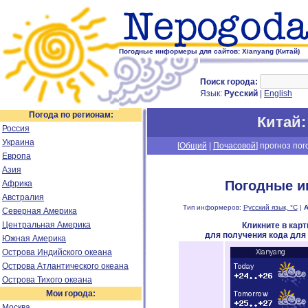
Погодные информеры для сайтов: Xianyang (Китай)
Поиск города:
Язык:
Русский
|
English
Погода по регионам:
Китай
Россия
Украина
[
Общий
|
Почасовой
] прогноз пог
Европа
Азия
Погодные и
Африка
Австралия
Тип информеров:
Русский язык, °C
|
А
Северная Америка
Центральная Америка
Кликните в кар
для получения кода для
Южная Америка
Острова Индийского океана
Острова Атлантического океана
Острова Тихого океана
Мои города:
Москва