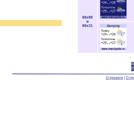
88x88
и
88x31
О проекте
|
О пр