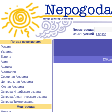
Binga (Бинга) (Зимбабве)
Поиск города:
Язык:
Русский
|
English
Погода по регионам:
Россия
Украина
Европа
[
Общи
Азия
Африка
Австралия
Северная Америка
Центральная Америка
Южная Америка
Острова Индийского океана
Острова Атлантического океана
Острова Тихого океана
Мои города:
Москва