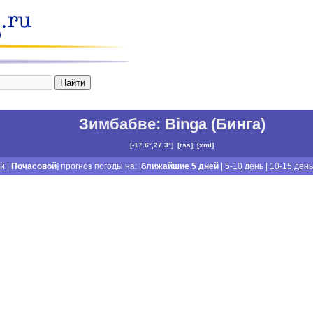
Зимбабве
:
Binga (Бинга)
[
-17.6°,27.3°
]
[
rss
], [
xml
]
й
|
Почасовой
] прогноз погоды на: [
ближайшие 5 дней
|
5-10 день
|
10-15 день