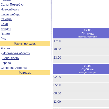
Санкт-Петербург
Новосибирск
Екатеринбург
Самара
Сочи
Лондон
07.08
Пятница
Париж
погода сегодня
Рим
17:00
Карты погоды:
Россия
20:00
-
Московская область
23:00
-
Ленобласть
Европа
08.08
Северная Америка
Суббота
Реклама
погода завтра
02:00
05:00
08:00
11:00