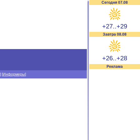
Сегодня 07.08
+27..+29
Завтра 08.08
+26..+28
Реклама
] [
Информеры
]