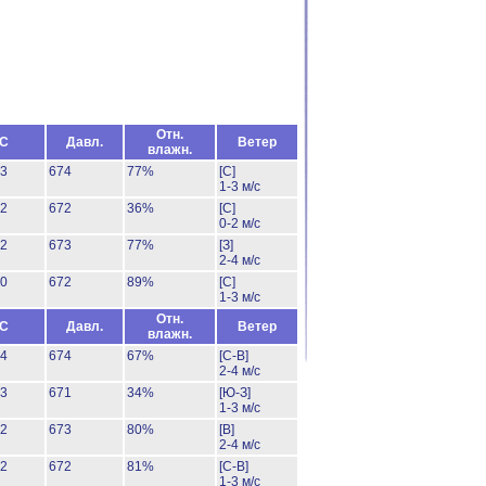
Отн.
°C
Давл.
Ветер
влажн.
23
674
77%
[С]
1-3 м/с
32
672
36%
[С]
0-2 м/с
22
673
77%
[З]
2-4 м/с
20
672
89%
[С]
1-3 м/с
Отн.
°C
Давл.
Ветер
влажн.
24
674
67%
[С-В]
2-4 м/с
33
671
34%
[Ю-З]
1-3 м/с
22
673
80%
[В]
2-4 м/с
22
672
81%
[С-В]
1-3 м/с