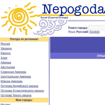
Soroti (Сороти) (Уганда)
Поиск города:
Язык:
Русский
|
English
Погода по регионам:
Россия
Украина
Европа
[
Общ
Азия
Африка
Австралия
Северная Америка
Центральная Америка
Южная Америка
Острова Индийского океана
Острова Атлантического океана
Острова Тихого океана
Мои города:
Москва