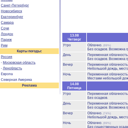
Санкт-Петербург
Новосибирск
Екатеринбург
Самара
Сочи
Лондон
13.08
Четверг
Париж
Утро
Облачно.
Рим
(89%)
Без осадков.
Возможна г
Карты погоды:
День
Переменная облачност
Россия
Без осадков.
Возможна г
-
Московская область
Вечер
Переменная облачност
-
Ленобласть
Небольшой дождь, мест
Европа
Ночь
Переменная облачност
Местами небольшой до
Северная Америка
14.08
Реклама
Пятница
Утро
Переменная облачност
Без осадков.
День
Переменная облачност
Без осадков.
Возможна г
Вечер
Облачно.
(74%)
Небольшой дождь, мест
Ночь
Облачно.
(89%)
Без существенных осадк