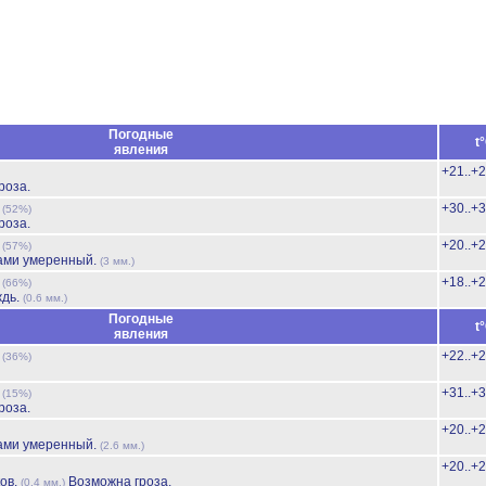
Погодные
t
явления
+21..+
роза.
ь
+30..+
(52%)
роза.
ь
+20..+
(57%)
ами умеренный.
(3 мм.)
ь
+18..+
(66%)
ждь.
(0.6 мм.)
Погодные
t
явления
ь
+22..+
(36%)
ь
+31..+
(15%)
роза.
+20..+
ами умеренный.
(2.6 мм.)
+20..+
ов.
Возможна гроза.
(0.4 мм.)