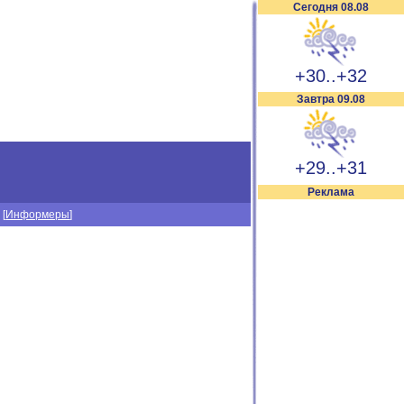
Сегодня 08.08
+30..+32
Завтра 09.08
+29..+31
Реклама
] [
Информеры
]