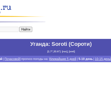
Уганда
:
Soroti (Сороти)
[
1.7°,33.6°
]
[
rss
], [
xml
]
ий
|
Почасовой
] прогноз погоды на: [
ближайшие 5 дней
|
5-10 день
|
10-15 день