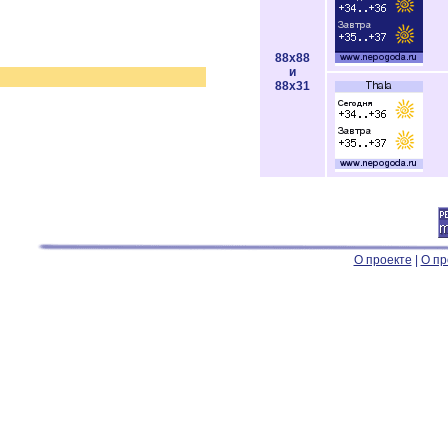
88x88
и
88x31
О проекте
|
О пр