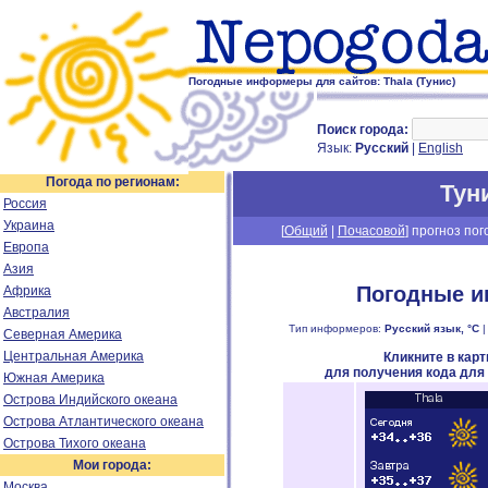
Погодные информеры для сайтов: Thala (Тунис)
Поиск города:
Язык:
Русский
|
English
Погода по регионам:
Тун
Россия
Украина
[
Общий
|
Почасовой
] прогноз пог
Европа
Азия
Погодные и
Африка
Австралия
Тип информеров:
Русский язык, °C
Северная Америка
Центральная Америка
Кликните в кар
для получения кода для
Южная Америка
Острова Индийского океана
Острова Атлантического океана
Острова Тихого океана
Мои города:
Москва