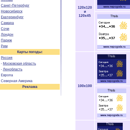
Санкт-Петербург
120x120
Новосибирск
и
120x45
Екатеринбург
Самара
Сочи
Лондон
Париж
Рим
Карты погоды:
Россия
-
Московская область
-
Ленобласть
Европа
Северная Америка
100x100
Реклама