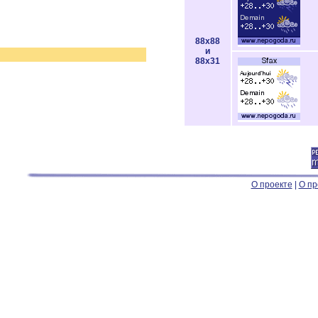
88x88
и
88x31
О проекте
|
О пр