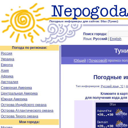
Погодные информеры для сайтов: Sfax (Тунис)
Поиск города:
Язык:
Русский
|
English
Погода по регионам:
Тун
Россия
Украина
[
Общий
|
Почасовой
] прогноз пог
Европа
Азия
Погодные и
Африка
Австралия
Тип информеров:
Русский язык, °C
|
А
Северная Америка
Центральная Америка
Кликните в кар
для получения кода для
Южная Америка
Острова Индийского океана
Острова Атлантического океана
Острова Тихого океана
Мои города:
Москва