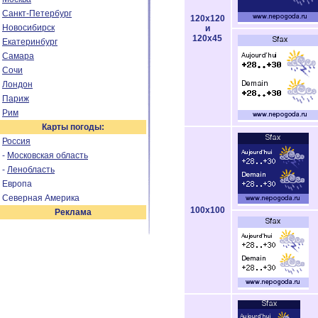
Санкт-Петербург
120x120
Новосибирск
и
120x45
Екатеринбург
Самара
Сочи
Лондон
Париж
Рим
Карты погоды:
Россия
-
Московская область
-
Ленобласть
Европа
Северная Америка
100x100
Реклама